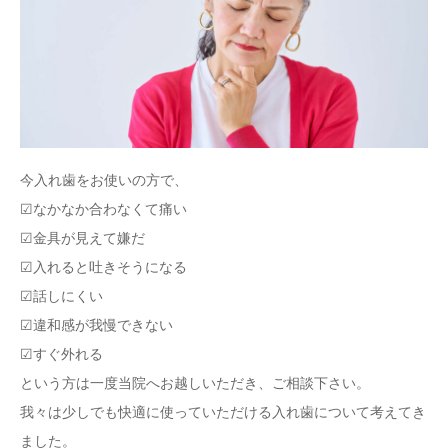
アクセス
今入れ歯をお使いの方で、
☑なかなか合わなくて痛い
☑金具が見えて嫌だ
☑入れると吐きそうになる
☑話しにくい
☑違和感が我慢できない
☑すぐ外れる
という方は一度当院へお越しいただき、ご相談下さい。
我々は少しでも快適に使っていただける入れ歯について考えてき
ました。