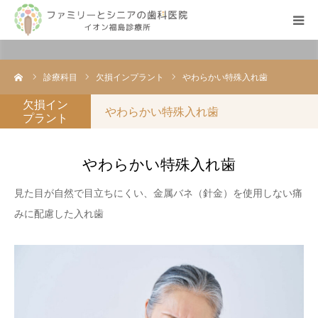
google-site-verification=pM-
v1aUMC0wRS9mm9OGlflHsqlWqI0CvzSiCaKljJtA
TOP
ーム
診療科目
欠損インプラント
やわらかい特殊入れ歯
医院紹介
欠損イン
やわらかい特殊入れ歯
プラント
診療科目
やわらかい特殊入れ歯
医師紹介
見た目が自然で目立ちにくい、金属バネ（針金）を使用しない痛
みに配慮した入れ歯
症例集
ブログ
よくある質問